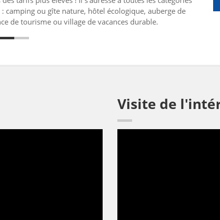
des tarifs plus élevés ! Il s'adresse à toutes les catégories
 : camping ou gîte nature, hôtel écologique, auberge de
ce de tourisme ou village de vacances durable.
Visite de l'inté