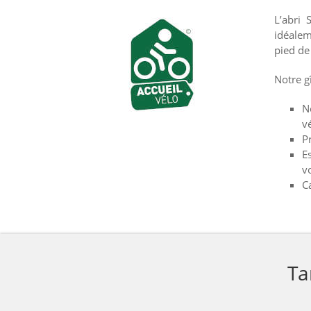
L’abri 
idéalem
pied de 
Notre gî
N
v
Pr
E
v
Ca
Ta