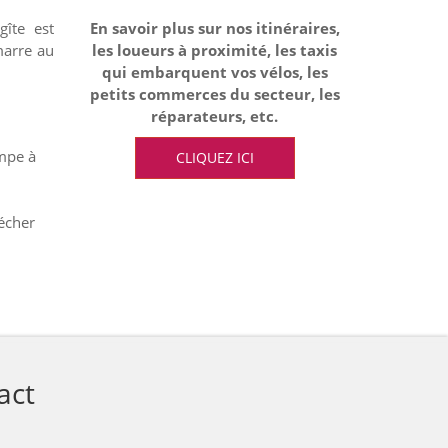
gîte est
En savoir plus sur nos itinéraires,
marre au
les loueurs à proximité, les taxis
qui embarquent vos vélos, les
petits commerces du secteur, les
réparateurs, etc.
ompe à
CLIQUEZ ICI
écher
act