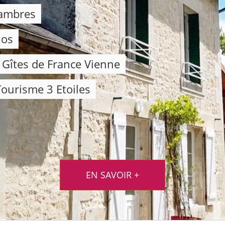
hambres
los
s Gîtes de France Vienne
ourisme 3 Etoiles
EN SAVOIR +